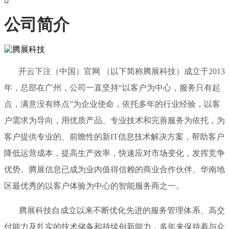

公司简介
开云下注（中国）官网 （以下简称腾展科技）成立于2013
年，总部在广州，公司一直坚持“以客户为中心，服务只有起
点，满意没有终点”为企业使命，依托多年的行业经验，以客
户需求为导向，用优质产品、专业技术和完善服务为依托，为
客户提供专业的、前瞻性的新IT信息技术解决方案，帮助客户
降低运营成本，提高生产效率，快速应对市场变化，发挥竞争
优势。腾展信息已成为业内值得信赖的商业合作伙伴、华南地
区最优秀的以客户体验为中心的智能服务商之一。
腾展科技自成立以来不断优化先进的服务管理体系、高交
付能力及扎实的技术储备和持续创新能力，多年来保持着与众