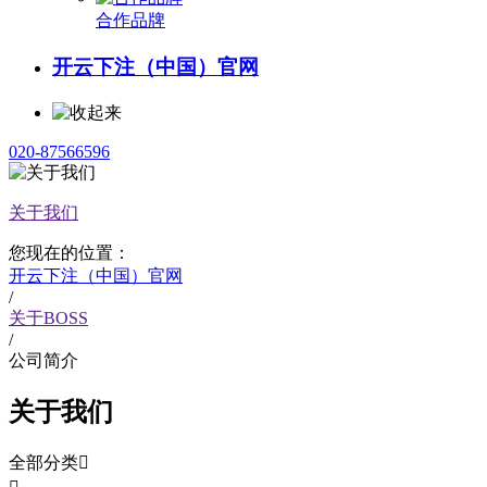
合作品牌
开云下注（中国）官网
020-87566596
关于我们
您现在的位置：
开云下注（中国）官网
/
关于BOSS
/
公司简介
关于我们
全部分类
