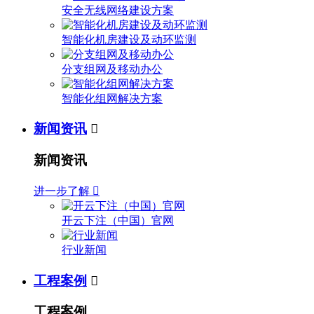
安全无线网络建设方案
智能化机房建设及动环监测
分支组网及移动办公
智能化组网解决方案
新闻资讯

新闻资讯
进一步了解

开云下注（中国）官网
行业新闻
工程案例

工程案例