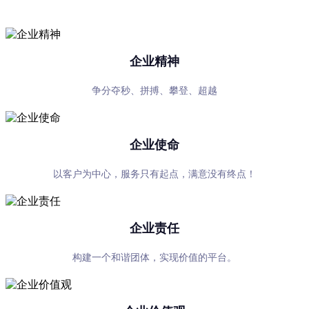
专心、专注、专业，超越自我，共赢未来
企业精神
争分夺秒、拼搏、攀登、超越
企业使命
以客户为中心，服务只有起点，满意没有终点！
企业责任
构建一个和谐团体，实现价值的平台。