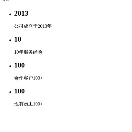
2013
公司成立于2013年
10
10年服务经验
100
合作客户100+
100
现有员工100+
开云下注（中国）官网