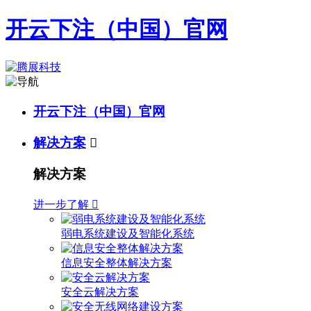
开云下注（中国）官网
开云下注（中国）官网
解决方案

解决方案
进一步了解

弱电系统建设及智能化系统
信息安全整体解决方案
安全云解决方案