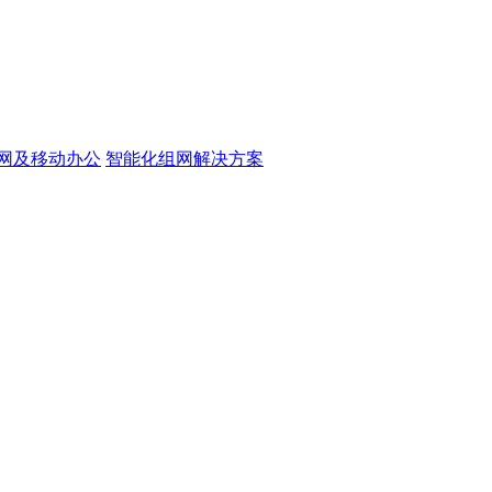
网及移动办公
智能化组网解决方案