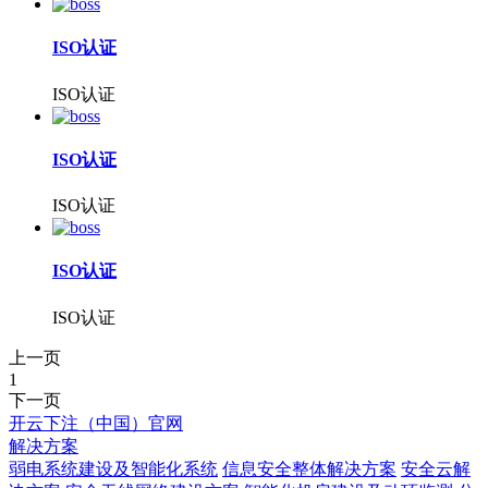
ISO认证
ISO认证
ISO认证
ISO认证
ISO认证
ISO认证
上一页
1
下一页
开云下注（中国）官网
解决方案
弱电系统建设及智能化系统
信息安全整体解决方案
安全云解